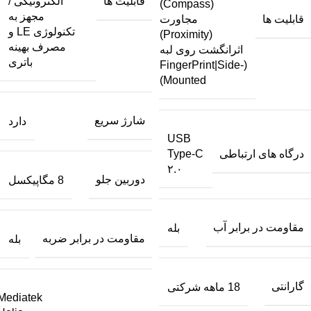
قابلیت ها
الکترونیکی /
(Compass)
مجهز به
قابلیت ها
مجاورت
تکنولوژی LE و
(Proximity)
مصرف بهینه
اثرانگشت روی لبه
باتری
(FingerPrint|Side-
Mounted)
شارژ سریع
دارد
USB
درگاه های ارتباطی
Type-C
۲.۰
دوربین جلو
8 مگاپیکسل
مقاومت در برابر آب
بله
مقاومت در برابر ضربه
بله
گارانتی
18 ماهه شرکتی
Mediatek