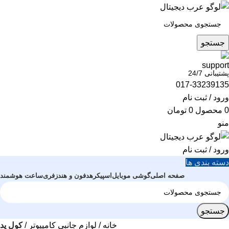
جستجو
پشتیبانی 24/7
017-33239135
ورود / ثبت نام
0
محصول
0
تومان
منو
ورود / ثبت نام
دسته بندی ها
صفحه اصلی
گوشی موبایل
اسپیکر
هدفون و هندزفری
ساعت هوشمند
جستجو
خانه
لوازم جانبی کامپیوتر
کول پد