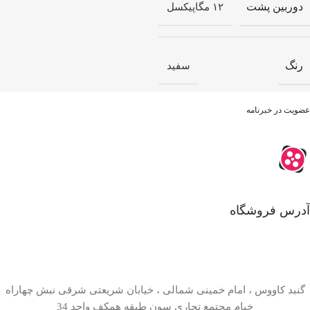
دوربین پشت
۱۲ مگاپیکسل
رنگ
سفید
عضویت در خبرنامه
آدرس فروشگاه
گنبد کاووس ، امام خمینی شمالی ، خیابان شریعتی شرقی نبش چهاراه
خیام مجتمع تجاری سون طبقه همکف واحد 34