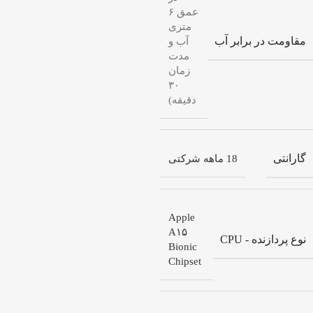
عمق ۶
متری
مقاومت در برابر آب
آب و
مدت
زمان
۳۰
دقیقه)
گارانتی
18 ماهه شرکتی
Apple
A۱۵
نوع پردازنده - CPU
Bionic
Chipset