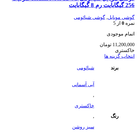
256 گیگابایت رم 8 گیگابایت
گوشی موبایل
,
گوشی شیائومی
نمره
0
از 5
اتمام موجودی
11,200,000
تومان
خاکستری
این
انتخاب گزینه ها
محصول
دارای
برند
شیائومی
انواع
مختلفی
آبی آسمانی
می
باشد.
,
گزینه
ها
خاکستری
ممکن
است
رنگ
,
در
صفحه
سبز روشن
محصول