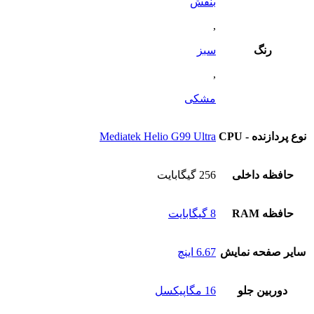
بنفش
می
باشد.
,
گزینه
ها
رنگ
سبز
ممکن
است
,
در
صفحه
مشکی
محصول
انتخاب
شوند
نوع پردازنده - CPU
Mediatek Helio G99 Ultra
حافظه داخلی
256 گیگابایت
حافظه RAM
8 گیگابایت
سایر صفحه نمایش
6.67 اینچ
دوربین جلو
16 مگاپیکسل