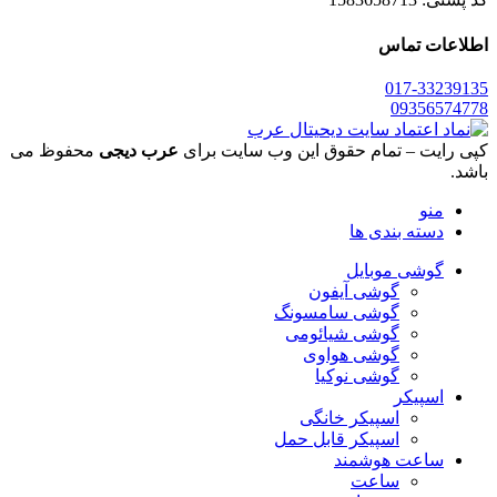
اطلاعات تماس
017-33239135
09356574778
کپی رایت – تمام حقوق این وب سایت برای
عرب دیجی
محفوظ می
باشد.
منو
دسته بندی ها
گوشی موبایل
گوشی آیفون
گوشی سامسونگ
گوشی شیائومی
گوشی هواوی
گوشی نوکیا
اسپیکر
اسپیکر خانگی
اسپیکر قابل حمل
ساعت هوشمند
ساعت