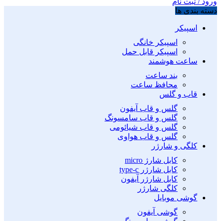
ورود / ثبت نام
دسته بندی ها
اسپیکر
اسپیکر خانگی
اسپیکر قابل حمل
ساعت هوشمند
بند ساعت
محافظ ساعت
قاب و گلس
گلس و قاب آیفون
گلس و قاب سامسونگ
گلس و قاب شیائومی
گلس و قاب هواوی
کلگی و شارژر
کابل شارژ micro
کابل شارژر type-c
کابل شارژر آیفون
کلگی شارژر
گوشی موبایل
گوشی آیفون