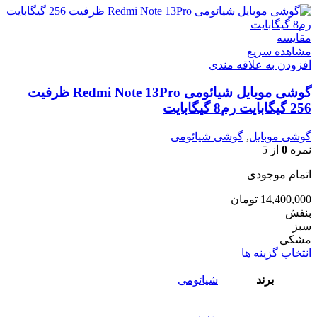
مقایسه
مشاهده سریع
افزودن به علاقه مندی
گوشی موبایل شیائومی Redmi Note 13Pro ظرفیت
256 گیگابایت رم8 گیگابایت
گوشی موبایل
,
گوشی شیائومی
نمره
0
از 5
اتمام موجودی
14,400,000
تومان
بنفش
سبز
مشکی
این
انتخاب گزینه ها
محصول
دارای
برند
شیائومی
انواع
مختلفی