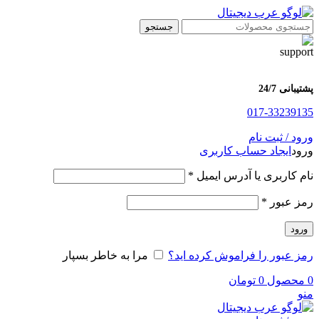
جستجو
پشتیبانی 24/7
017-33239135
ورود / ثبت نام
ورود
ایجاد حساب کاربری
الزامی
نام کاربری یا آدرس ایمیل
*
الزامی
رمز عبور
*
ورود
رمز عبور را فراموش کرده اید؟
مرا به خاطر بسپار
0
محصول
0
تومان
منو