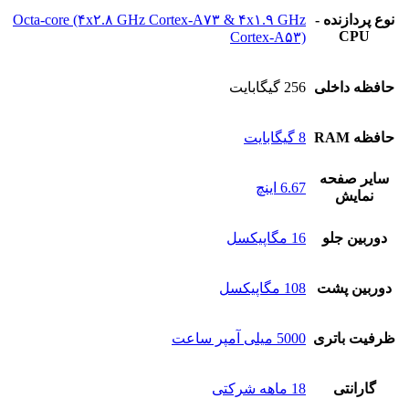
نوع پردازنده -
Octa-core (۴x۲.۸ GHz Cortex-A۷۳ & ۴x۱.۹ GHz
CPU
Cortex-A۵۳)
حافظه داخلی
256 گیگابایت
حافظه RAM
8 گیگابایت
سایر صفحه
6.67 اینچ
نمایش
دوربین جلو
16 مگاپیکسل
دوربین پشت
108 مگاپیکسل
ظرفیت باتری
5000 میلی آمپر ساعت
گارانتی
18 ماهه شرکتی