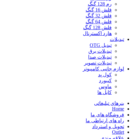
رم 128 گیگ
فلش 16 گیگ
فلش 32 گیگ
فلش 64 گیگ
فلش 128 گیگ
هارد اکسترنال
تبدیلات
تبدیل OTG
تبدیلات برق
تبدیلات صدا
تبدیلات تصویر
لوازم جانبی کامپیوتر
کول پد
کیبورد
ماوس
کابل ها
بنرهای تبلیغاتی
Home
فروشگاه های ما
راه های ارتباطی ما
تحویل و استرداد
Outlet
علاقه مندی