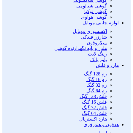
گوشی سامسونگ
گوشی شیائومی
گوشی نوکیا
گوشی هواوی
لوازم جانبی موبایل
اکسسوری موبایل
شارژر فندکی
میکروفون
هلدر و پایه نگهدارنده گوشی
رینگ لایت
پاور بانک
هارد و فلش
رم 128 گیگ
رم 16 گیگ
رم 32 گیگ
رم 64 گیگ
فلش 128 گیگ
فلش 16 گیگ
فلش 32 گیگ
فلش 64 گیگ
هارد اکسترنال
هدفون و هندزفری