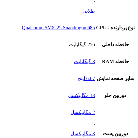
,
انتخاب
شوند
طلایی
نوع پردازنده - CPU
Qualcomm SM6225 Snapdragon 685
حافظه داخلی
256 گیگابایت
حافظه RAM
8 گیگابایت
سایر صفحه نمایش
6.67 اینچ
دوربین جلو
13 مگاپیکسل
2 مگاپیکسل
,
دوربین پشت
8 مگاپیکسل