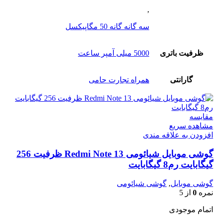
,
سه گانه گانه 50 مگاپیکسل
ظرفیت باتری
5000 میلی آمپر ساعت
گارانتی
همراه تجارت حامی
مقایسه
مشاهده سریع
افزودن به علاقه مندی
گوشی موبایل شیائومی Redmi Note 13 ظرفیت 256
گیگابایت رم8 گیگابایت
گوشی موبایل
,
گوشی شیائومی
نمره
0
از 5
اتمام موجودی