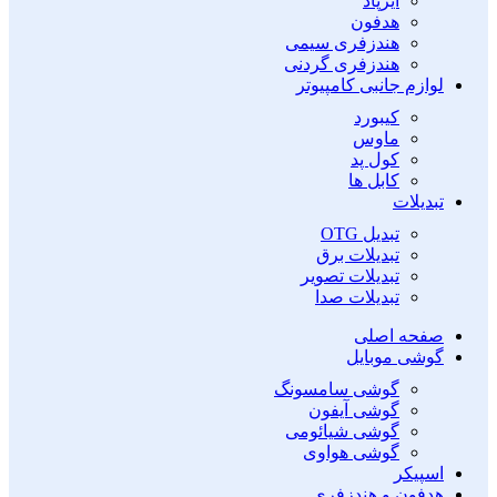
ایرپاد
هدفون
هندزفری سیمی
هندزفری گردنی
لوازم جانبی کامپیوتر
کیبورد
ماوس
کول پد
کابل ها
تبدیلات
تبدیل OTG
تبدیلات برق
تبدیلات تصویر
تبدیلات صدا
صفحه اصلی
گوشی موبایل
گوشی سامسونگ
گوشی آیفون
گوشی شیائومی
گوشی هواوی
اسپیکر
هدفون و هندزفری