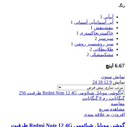
رنگ
آبی
آبی
1
آبی آسمانی
آبی آسمانی
1
بنفش
بنفش
1
خاکستری
خاکستری
1
سبز
سبز
2
سبز روشن
سبز روشن
1
طلایی
طلایی
2
مشکی
مشکی
2
6.67 اینچ
نمایش ستون
نمایش
9
12
18
24
مقایسه
مشاهده سریع
افزودن به علاقه مندی
گوشی موبایل شیائومی Redmi Note 12 4G ظرفیت