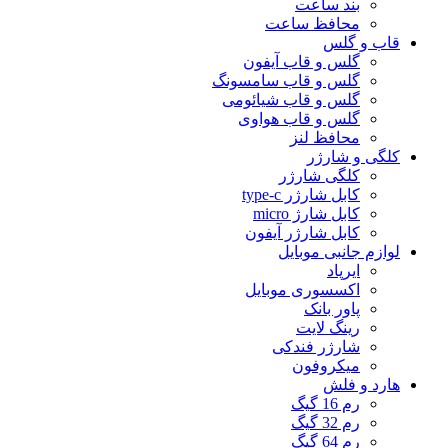
بند ساعت
محافظ ساعت
قاب و گلس
گلس و قاب آیفون
گلس و قاب سامسونگ
گلس و قاب شیائومی
گلس و قاب هواوی
محافظ لنز
کلگی و شارژر
کلگی شارژر
کابل شارژر type-c
کابل شارژ micro
کابل شارژر آیفون
لوازم جانبی موبایل
ایرپاد
اکسسوری موبایل
پاور بانک
رینگ لایت
شارژر فندکی
میکروفون
هارد و فلش
رم 16 گیگ
رم 32 گیگ
رم 64 گیگ