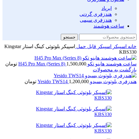
ایرپاد
هندزفری گردنی
هندزفری سیمی
ساعت هوشمند
جستجو
خانه
اسپیکر
اسپیکر قابل حمل
اسپیکر بلوتوثی کینگ استار Kingstar
KBS330
ساعت هوشمند هاینو تکو H45 Pro Max (Series 8)
1,500,000
تومان
بازگشت به محصولات
هندزفری بلوتوث یسیدو Yesido TWS14
1,200,000
تومان