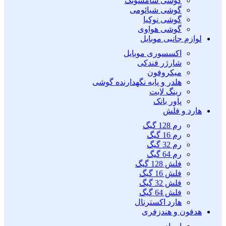
گوشی سامسونگ
گوشی شیائومی
گوشی نوکیا
گوشی هواوی
لوازم جانبی موبایل
اکسسوری موبایل
شارژر فندکی
میکروفون
هلدر و پایه نگهدارنده گوشی
رینگ لایت
پاور بانک
هارد و فلش
رم 128 گیگ
رم 16 گیگ
رم 32 گیگ
رم 64 گیگ
فلش 128 گیگ
فلش 16 گیگ
فلش 32 گیگ
فلش 64 گیگ
هارد اکسترنال
هدفون و هندزفری