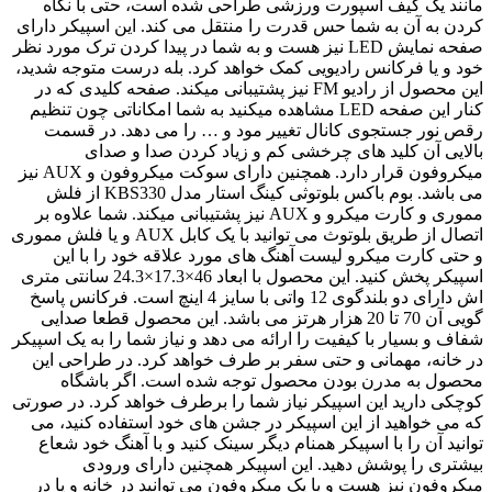
مانند یک کیف اسپورت ورزشی طراحی شده است، حتی با نگاه
کردن به آن به شما حس قدرت را منتقل می کند. این اسپیکر دارای
صفحه نمایش LED نیز هست و به شما در پیدا کردن ترک مورد نظر
خود و یا فرکانس رادیویی کمک خواهد کرد. بله درست متوجه شدید،
این محصول از رادیو FM نیز پشتیبانی میکند. صفحه کلیدی که در
کنار این صفحه LED مشاهده میکنید به شما امکاناتی چون تنظیم
رقص نور جستجوی کانال تغییر مود و … را می دهد. در قسمت
بالایی آن کلید های چرخشی کم و زیاد کردن صدا و صدای
میکروفون قرار دارد. همچنین دارای سوکت میکروفون و AUX نیز
می باشد. بوم باکس بلوتوثی کینگ استار مدل KBS330 از فلش
مموری و کارت میکرو و AUX نیز پشتیبانی میکند. شما علاوه بر
اتصال از طریق بلوتوث می توانید با یک کابل AUX و یا فلش مموری
و حتی کارت میکرو لیست آهنگ های مورد علاقه خود را با این
اسپیکر پخش کنید. این محصول با ابعاد 46×17.3×24.3 سانتی متری
اش دارای دو بلندگوی 12 واتی با سایز 4 اینچ است. فرکانس پاسخ
گویی آن 70 تا 20 هزار هرتز می باشد. این محصول قطعا صدایی
شفاف و بسیار با کیفیت را ارائه می دهد و نیاز شما را به یک اسپیکر
در خانه، مهمانی و حتی سفر بر طرف خواهد کرد. در طراحی این
محصول به مدرن بودن محصول توجه شده است. اگر باشگاه
کوچکی دارید این اسپیکر نیاز شما را برطرف خواهد کرد. در صورتی
که می خواهید از این اسپیکر در جشن های خود استفاده کنید، می
توانید آن را با اسپیکر همنام دیگر سینک کنید و با آهنگ خود شعاع
بیشتری را پوشش دهید. این اسپیکر همچنین دارای ورودی
میکروفون نیز هست و با یک میکروفون می توانید در خانه و یا در