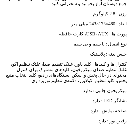
جمع دوستان آواز بخوانید و سخنرانی کنید.
وزن : 2.8 کیلوگرم
ابعاد : 460×173×243 میلی متر
پورت‌ ها : USB، AUX، کارت حافظه
نوع اتصال : با سیم و بی‌ سیم
جنس بدنه : پلاستیک
کنترل‌ ها و کلید‌ها : کلید پاور، غلتک تنظیم صدا، غلتک تنظیم اکو،
غلتک تنظیم صدای میکروفون، کلیدهای مشترک برای کنترل
محتوای در حال پخش و اسکن ایستگاه‌های رادیو، کلید انتخاب منبع
پخش، کلید تنظیم اکولایزر، دکمه‌ی تنظیم نورپردازی
میکروفون جانبی : ندارد
نشانگر LED : دارد
صفحه نمایش : دارد
رقص نور : دارد