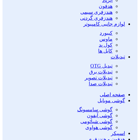
ایرپاد
هدفون
هندزفری سیمی
هندزفری گردنی
لوازم جانبی کامپیوتر
کیبورد
ماوس
کول پد
کابل ها
تبدیلات
تبدیل OTG
تبدیلات برق
تبدیلات تصویر
تبدیلات صدا
صفحه اصلی
گوشی موبایل
گوشی سامسونگ
گوشی آیفون
گوشی شیائومی
گوشی هواوی
اسپیکر
هدفون و هندزفری