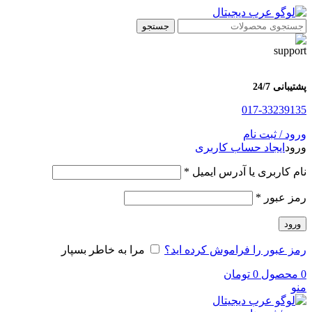
جستجو
پشتیبانی 24/7
017-33239135
ورود / ثبت نام
ورود
ایجاد حساب کاربری
الزامی
نام کاربری یا آدرس ایمیل
*
الزامی
رمز عبور
*
ورود
رمز عبور را فراموش کرده اید؟
مرا به خاطر بسپار
0
محصول
0
تومان
منو