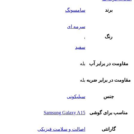
محصول
دارای
برند
سامسونگ
انواع
مختلفی
سرمه ای
می
باشد.
رنگ
,
گزینه
ها
سفید
ممکن
است
در
مقاومت در برابر آب
بله
صفحه
محصول
انتخاب
مقاومت در برابر ضربه
بله
شوند
جنس
سیلیکونی
مناسب برای گوشی
Samsung Galaxy A15
گارانتی
اصالت و سلامت فیزیکی