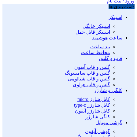
ورود / ثبت نام
دسته بندی ها
اسپیکر
اسپیکر خانگی
اسپیکر قابل حمل
ساعت هوشمند
بند ساعت
محافظ ساعت
قاب و گلس
گلس و قاب آیفون
گلس و قاب سامسونگ
گلس و قاب شیائومی
گلس و قاب هواوی
کلگی و شارژر
کابل شارژ micro
کابل شارژر type-c
کابل شارژر آیفون
کلگی شارژر
گوشی موبایل
گوشی آیفون