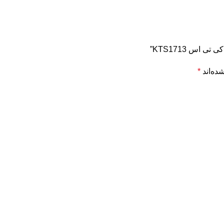
اس KTS1713”
ده‌اند
*