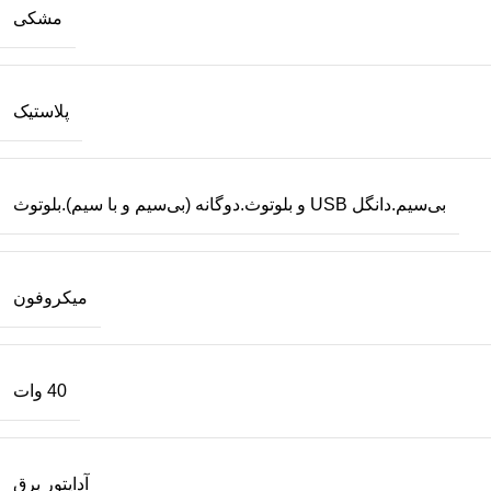
مشکی
پلاستیک
بی‌سیم.دانگل USB و بلوتوث.دوگانه (بی‌سیم و با سیم).بلوتوث
میکروفون
40 وات
آداپتور برق