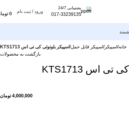
پشتیبانی 24/7
ورود / ثبت نام
0
توما
017-33239135
مند
خانه
اسپیکر
اسپیکر قابل حمل
اسپیکر بلوتوثی کی تی اس KTS1713
بازگشت به محصولات
تی اس KTS1713
تومان