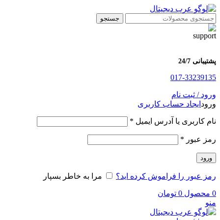
جستجو
پشتیبانی 24/7
017-33239135
ورود / ثبت نام
ورود
ایجاد حساب کاربری
الزامی
نام کاربری یا آدرس ایمیل
*
الزامی
رمز عبور
*
ورود
رمز عبور را فراموش کرده اید؟
مرا به خاطر بسپار
0
محصول
0
تومان
منو