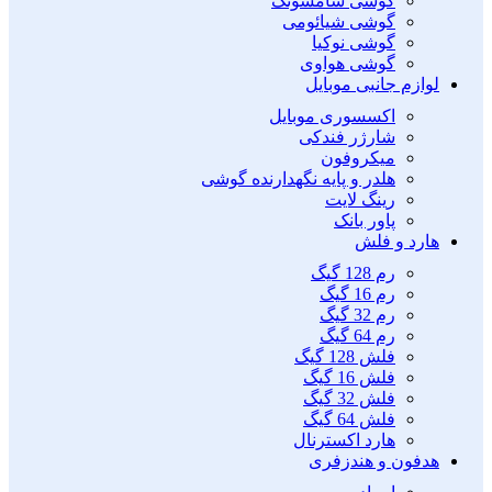
گوشی سامسونگ
گوشی شیائومی
گوشی نوکیا
گوشی هواوی
لوازم جانبی موبایل
اکسسوری موبایل
شارژر فندکی
میکروفون
هلدر و پایه نگهدارنده گوشی
رینگ لایت
پاور بانک
هارد و فلش
رم 128 گیگ
رم 16 گیگ
رم 32 گیگ
رم 64 گیگ
فلش 128 گیگ
فلش 16 گیگ
فلش 32 گیگ
فلش 64 گیگ
هارد اکسترنال
هدفون و هندزفری