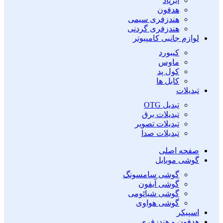
ایرپاد
هدفون
هندزفری سیمی
هندزفری گردنی
لوازم جانبی کامپیوتر
کیبورد
ماوس
کول پد
کابل ها
تبدیلات
تبدیل OTG
تبدیلات برق
تبدیلات تصویر
تبدیلات صدا
صفحه اصلی
گوشی موبایل
گوشی سامسونگ
گوشی آیفون
گوشی شیائومی
گوشی هواوی
اسپیکر
هدفون و هندزفری