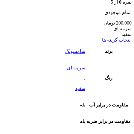
نمره
0
از 5
اتمام موجودی
200,000
تومان
سرمه ای
سفید
این
انتخاب گزینه ها
محصول
دارای
برند
سامسونگ
انواع
مختلفی
سرمه ای
می
باشد.
رنگ
,
گزینه
ها
سفید
ممکن
است
در
مقاومت در برابر آب
بله
صفحه
محصول
انتخاب
مقاومت در برابر ضربه
بله
شوند