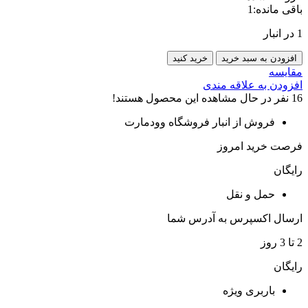
باقی مانده:
1
1 در انبار
اسپیکر
افزودن به سبد خرید
خرید کنید
بلوتوثی
مقایسه
برمستر
افزودن به علاقه مندی
Burmister
16
نفر در حال مشاهده این محصول هستند!
BM-
V95
فروش از انبار فروشگاه وودمارت
عدد
فرصت خرید امروز
رایگان
حمل و نقل
ارسال اکسپرس به آدرس شما
2 تا 3 روز
رایگان
باربری ویژه