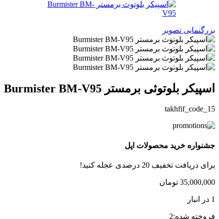
بزرگنمایی تصویر
اسپیکر بلوتوثی برمستر Burmister BM-V95
takhfif_code_15
جشنواره خرید محصولات اپل
برای دریافت تخفیف 20 درصدی عجله کنید!
35,000,000
تومان
1 در انبار
فروخته شده:
2