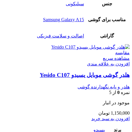
جنس
سیلیکونی
مناسب برای گوشی
Samsung Galaxy A15
گارانتی
اصالت و سلامت فیزیکی
مقایسه
مشاهده سریع
افزودن به علاقه مندی
هلدر گوشی موبایل یسیدو Yesido C107
هلدر و پایه نگهدارنده گوشی
نمره
0
از 5
موجود در انبار
1,150,000
تومان
افزودن به سبد خرید
برند
یسیدو