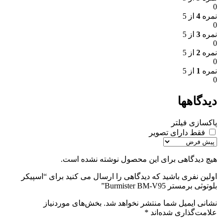
0
نمره
4
از 5
0
نمره
3
از 5
0
نمره
2
از 5
0
نمره
1
از 5
0
دیدگاهها
پاکسازی فیلتر
فقط دارای تصویر
هیچ دیدگاهی برای این محصول نوشته نشده است.
اولین نفری باشید که دیدگاهی را ارسال می کنید برای “اسپیکر
بلوتوثی برمستر Burmister BM-V95”
نشانی ایمیل شما منتشر نخواهد شد.
بخش‌های موردنیاز
علامت‌گذاری شده‌اند
*