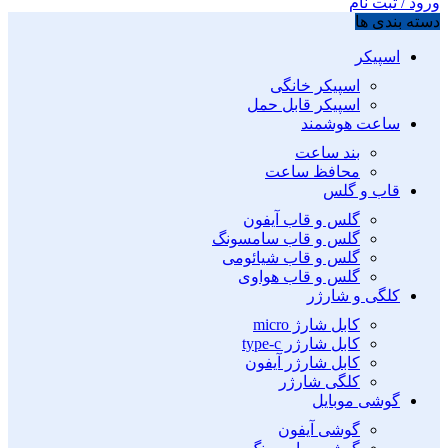
ورود / ثبت نام
دسته بندی ها
اسپیکر
اسپیکر خانگی
اسپیکر قابل حمل
ساعت هوشمند
بند ساعت
محافظ ساعت
قاب و گلس
گلس و قاب آیفون
گلس و قاب سامسونگ
گلس و قاب شیائومی
گلس و قاب هواوی
کلگی و شارژر
کابل شارژ micro
کابل شارژر type-c
کابل شارژر آیفون
کلگی شارژر
گوشی موبایل
گوشی آیفون