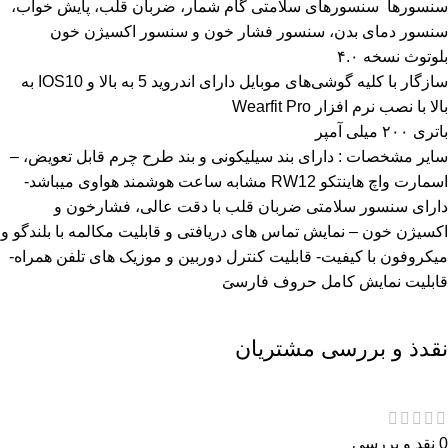
سنسورها سنسورهای سلامتی گام شمار، ضربان قلب، پایش خواب،
سنسور دمای بدن، سنسور فشار خون و سنسور اکسیژن خون
بلوتوث نسخه ۴.۰
سازگار با کلیه گوشی‌های موبایل دارای اندروید 5 به بالا و IOS10 به
بالا با نصب نرم افزار Wearfit Pro
باتری ۲۰۰ میلی آمپر
سایر مشخصات : دارای بند سیلیکونی و بند طرح چرم قابل تعویض، –
اسمارت واچ هاینتکو RW12 مشابه ساعت هوشمند هواوی میباشد-
دارای سنسور سلامتی ضربان قلب با دقت عالی، فشارخون و
اکسیژن خون – نمایش تماس های دریافتی و قابلیت مکالمه با بلندگو و
میکروفون با کیفیت- قابلیت کنترل دوربین و موزیک های تلفن همراه-
قابلیت نمایش کامل حروف فارسیَ
نقدذ و بررسی مشتریان
0 نقد و بررسی