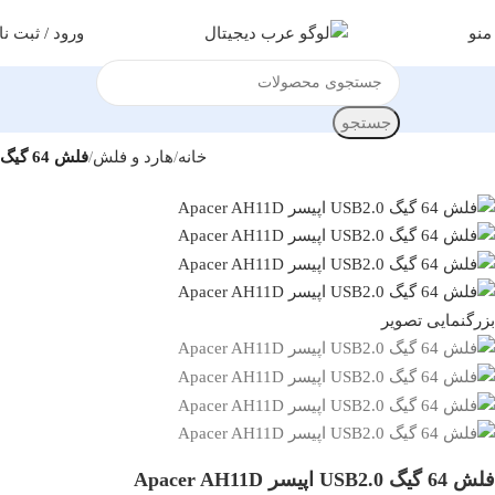
منو
ورود / ثبت نا
جستجو
خانه
هارد و فلش
فلش 64 گیگ
بزرگنمایی تصویر
فلش 64 گیگ USB2.0 اپیسر Apacer AH11D