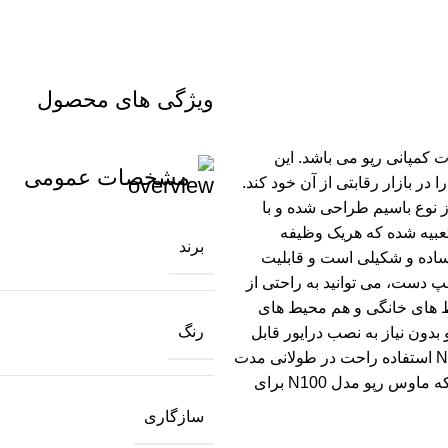
ویژگی های محصول
N یکی از بهترین محصولات کمپانی رپو می باشد. این
مشخصات عمومی
 در بازار رقابتی از آن خود کند.
 است از نوع باسیم طراحی شده و با
US با طول 1.2 متر دارد. بر روی این ماوس 3 کلید تعبیه شده که هریک وظیفه
برند
ساده و شکیلی است و قابلیت
پ دست، می توانید به راحتی از
 در محیط های خانگی و هم محیط های
رنگ
وس رپو دارای حسگر نوری با دقت 1600، DPI است و بدون نیاز به نصب درایور قابل
استفاده و شناسایی برای سیستم عامل می باشد. ماوس رپو مدل N100 استفاده راحت در طولانی مدت
را به ارمغان می آورد و حرکت آسان و سریعی دارد. خوب است بدایند که ماوس رپو مدل N100 برای
سازگاری