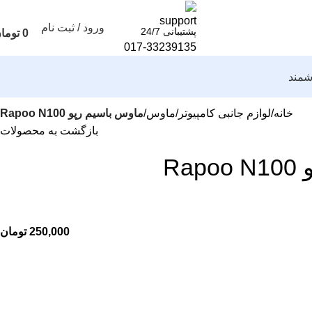
ورود / ثبت نام
پشتیبانی 24/7
0
توما
017-33239135
مند
خانه
لوازم جانبی کامپیوتر
ماوس
ماوس باسیم رپو Rapoo N100
بازگشت به محصولات
Ra
تومان