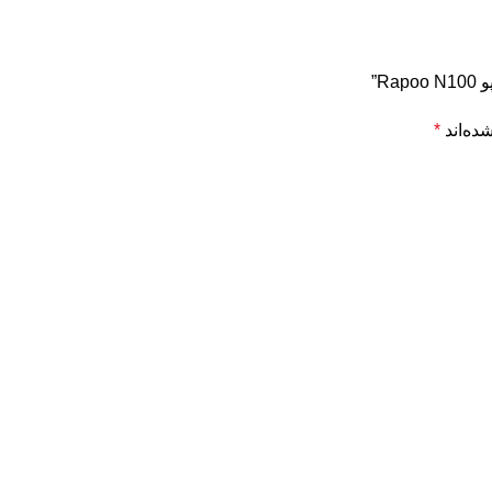
R”
ده‌اند
*