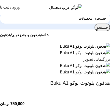
ورود / ثبت نا
جستجو
خانه
هدفون و هندزفری
هدفون
بزرگنمایی تصویر
هدفون بلوتوث بوکو Buku A1
تومان