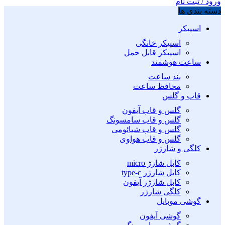
ورود / ثبت نام
دسته بندی ها
اسپیکر
اسپیکر خانگی
اسپیکر قابل حمل
ساعت هوشمند
بند ساعت
محافظ ساعت
قاب و گلس
گلس و قاب آیفون
گلس و قاب سامسونگ
گلس و قاب شیائومی
گلس و قاب هواوی
کلگی و شارژر
کابل شارژ micro
کابل شارژر type-c
کابل شارژر آیفون
کلگی شارژر
گوشی موبایل
گوشی آیفون