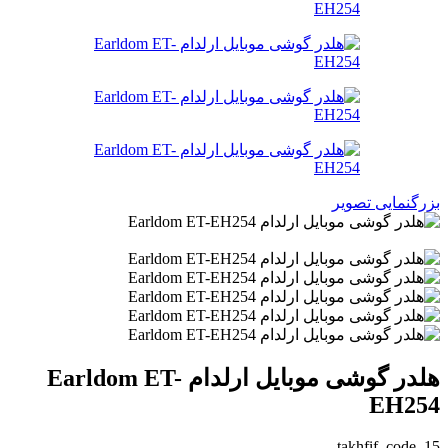
بزرگنمایی تصویر
هلدر گوشی موبایل ارلدام Earldom ET-
EH254
takhfif_code_15