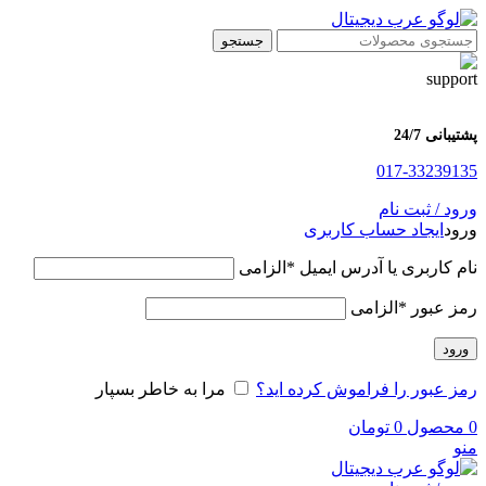
جستجو
پشتیبانی 24/7
017-33239135
ورود / ثبت نام
ورود
ایجاد حساب کاربری
نام کاربری یا آدرس ایمیل
*
الزامی
رمز عبور
*
الزامی
ورود
رمز عبور را فراموش کرده اید؟
مرا به خاطر بسپار
0
محصول
0
تومان
منو