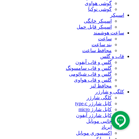
گوشی هواوی
گوشی نوکیا
اسپیکر
اسپیکر خانگی
اسپیکر قابل حمل
ساعت هوشمند
ساعت
بند ساعت
محافظ ساعت
قاب و گلس
گلس و قاب آیفون
گلس و قاب سامسونگ
گلس و قاب شیائومی
گلس و قاب هواوی
محافظ لنز
کلگی و شارژر
کلگی شارژر
کابل شارژر type-c
کابل شارژ micro
کابل شارژر آیفون
لوازم جانبی موبایل
ایرپاد
اکسسوری موبایل
پاور بانک