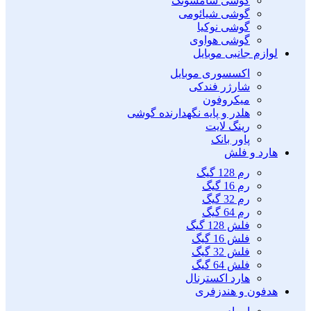
گوشی سامسونگ
گوشی شیائومی
گوشی نوکیا
گوشی هواوی
لوازم جانبی موبایل
اکسسوری موبایل
شارژر فندکی
میکروفون
هلدر و پایه نگهدارنده گوشی
رینگ لایت
پاور بانک
هارد و فلش
رم 128 گیگ
رم 16 گیگ
رم 32 گیگ
رم 64 گیگ
فلش 128 گیگ
فلش 16 گیگ
فلش 32 گیگ
فلش 64 گیگ
هارد اکسترنال
هدفون و هندزفری