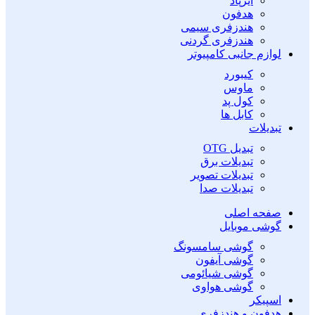
ایرپاد
هدفون
هندزفری سیمی
هندزفری گردنی
لوازم جانبی کامپیوتر
کیبورد
ماوس
کول پد
کابل ها
تبدیلات
تبدیل OTG
تبدیلات برق
تبدیلات تصویر
تبدیلات صدا
صفحه اصلی
گوشی موبایل
گوشی سامسونگ
گوشی آیفون
گوشی شیائومی
گوشی هواوی
اسپیکر
هدفون و هندزفری