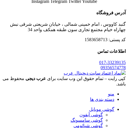
Instagram
Telegram
Twitter
Youtube
آدرس فروشگاه
گنبد کاووس ، امام خمینی شمالی ، خیابان شریعتی شرقی نبش
چهاراه خیام مجتمع تجاری سون طبقه همکف واحد 34
کد پستی: 1583658713
اطلاعات تماس
017-33239135
09356574778
کپی رایت – تمام حقوق این وب سایت برای
عرب دیجی
محفوظ می
باشد.
منو
دسته بندی ها
گوشی موبایل
گوشی آیفون
گوشی سامسونگ
گوشی شیائومی