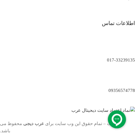
اطلاعات تماس
017-33239135
09356574778
کپی رایت – تمام حقوق این وب سایت برای
عرب دیجی
محفوظ می
باشد.