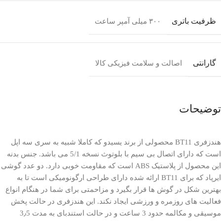
ظرفیت باتری
۳۰۰ میلی آمپر ساعت
گارانتی
اصالت و سلامت فیزیکی کالا
توضیحات
هندزفری BT11 محصولی از برند یسیدو که کاملا شبیه به سری سه اپل
است که دارای اتصال بی سیم با بلوتوث نسخه 5/1 می باشد. جنس بدنه
این محصول از پلاستیک ABS است که مقاومت خوبی دارد. دو عدد گوشی
ایرپاد که برای BT11 ارائه شده دارای طراحی ارگونومیکی است تا به
بهترین شکل در گوش ها قرار بگیرد و مزاحمتی برای شما در هنگام انواع
فعالیت های روزمره و ورزشی ایجاد نکند. این هندزفری در حالت پخش
موسیقی و مکالمه حدود 3 ساعت و در حالت استندبای به مدت 3٫5