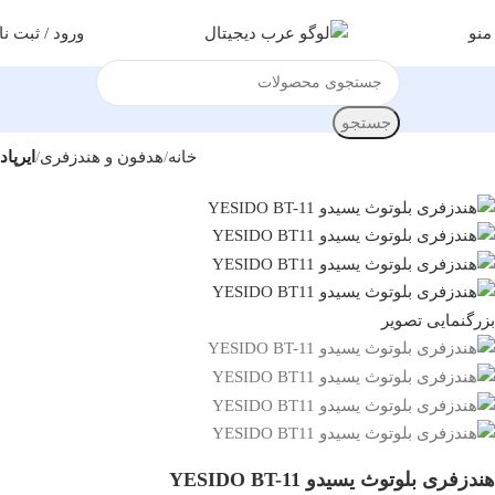
منو
ورود / ثبت نا
جستجو
خانه
هدفون و هندزفری
ایرپاد
بزرگنمایی تصویر
هندزفری بلوتوث یسیدو YESIDO BT-11