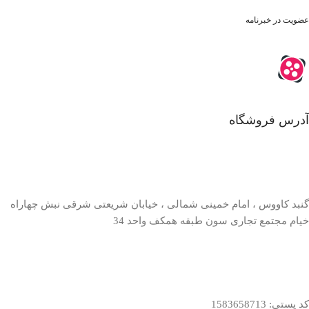
عضویت در خبرنامه
آدرس فروشگاه
گنبد کاووس ، امام خمینی شمالی ، خیابان شریعتی شرقی نبش چهاراه
خیام مجتمع تجاری سون طبقه همکف واحد 34
کد پستی: 1583658713